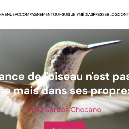
ENVENUE
ACCOMPAGNEMENT
QUI-SUIS JE ?
MÉDIAS
PRESSE
BLOG
CONT
ance de l'oiseau n'est pa
e mais dans ses propres
José Santos Chocano