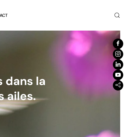
ACT
s dans la
 ailes.