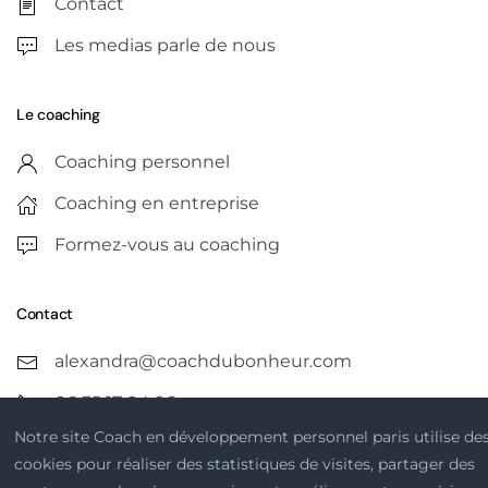
Contact
Les medias parle de nous
Le coaching
Coaching personnel
Coaching en entreprise
Formez-vous au coaching
Contact
alexandra@coachdubonheur.com
06 35 17 04 96
Notre site Coach en développement personnel paris utilise de
cookies pour réaliser des statistiques de visites, partager des
Infos légales